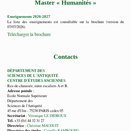
Master « Humanités »
Enseignements 2026-2027
La liste des enseignements est consultable sur la brochure (version du
07/07/2026).
Télécharger la brochure
Contacts
DÉPARTEMENT DES
SCIENCES DE L'ANTIQUITÉ
CENTRE D'ÉTUDES ANCIENNES
Rez-de-chaussée, entre escaliers A et B.
Adresse postale
:
Ecole Normale Supérieure
Département des
Sciences de l'Antiquité
45 rue d'Ulm - 75230 PARIS cedex 05
Secrétariat
:
Véronique LE DIDROUX
Tél.
+33 (0)1 44 32 31 27
Directrice
:
Christine MAUDUIT
Directrice des études
:
Camille RAMBOURG