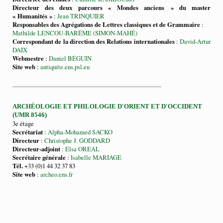
Directeur des deux parcours « Mondes anciens » du master
« Humanités »
:
Jean TRINQUIER
Responsables des Agrégations de Lettres classiques et de Grammaire
:
Mathilde LENCOU-BARÊME (SIMON-MAHÉ)
Correspondant de la direction des Relations internationales
:
David-Artur
DAIX
Webmestre
:
Daniel BÉGUIN
Site web
:
antiquite.ens.psl.eu
ARCHÉOLOGIE ET PHILOLOGIE D'ORIENT ET D'OCCIDENT
(UMR 8546)
3e étage
Secrétariat
:
Alpha-Mohamed SACKO
Directeur
:
Christophe J. GODDARD
Directeur-adjoint
:
Elsa OREAL
Secrétaire générale
:
Isabelle MARIAGE
Tél.
+33 (0)1 44 32 37 83
Site web
:
archeo.ens.fr