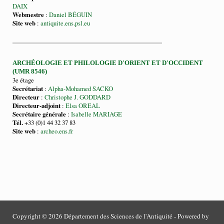
DAIX
Webmestre
:
Daniel BÉGUIN
Site web
:
antiquite.ens.psl.eu
ARCHÉOLOGIE ET PHILOLOGIE D'ORIENT ET D'OCCIDENT
(UMR 8546)
3e étage
Secrétariat
:
Alpha-Mohamed SACKO
Directeur
:
Christophe J. GODDARD
Directeur-adjoint
:
Elsa OREAL
Secrétaire générale
:
Isabelle MARIAGE
Tél.
+33 (0)1 44 32 37 83
Site web
:
archeo.ens.fr
Copyright © 2026 Département des Sciences de l'Antiquité - Powered by