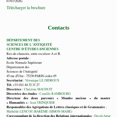
07/07/2026).
Télécharger la brochure
Contacts
DÉPARTEMENT DES
SCIENCES DE L'ANTIQUITÉ
CENTRE D'ÉTUDES ANCIENNES
Rez-de-chaussée, entre escaliers A et B.
Adresse postale
:
Ecole Normale Supérieure
Département des
Sciences de l'Antiquité
45 rue d'Ulm - 75230 PARIS cedex 05
Secrétariat
:
Véronique LE DIDROUX
Tél.
+33 (0)1 44 32 31 27
Directrice
:
Christine MAUDUIT
Directrice des études
:
Camille RAMBOURG
Directeur des deux parcours « Mondes anciens » du master
« Humanités »
:
Jean TRINQUIER
Responsables des Agrégations de Lettres classiques et de Grammaire
:
Mathilde LENCOU-BARÊME (SIMON-MAHÉ)
Correspondant de la direction des Relations internationales
:
David-Artur