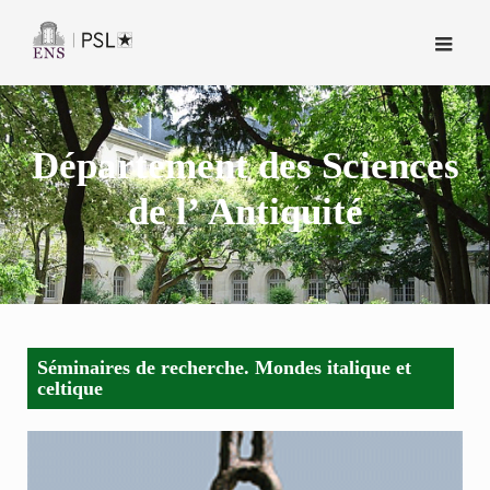
Skip
to
content
Département des Sciences
de l’ Antiquité
Séminaires de recherche. Mondes italique et
celtique