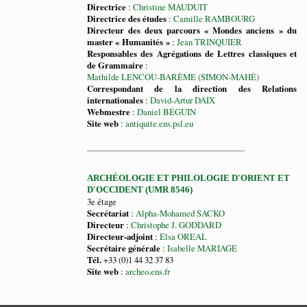
Directrice
:
Christine MAUDUIT
Directrice des études
:
Camille RAMBOURG
Directeur des deux parcours « Mondes anciens » du
master « Humanités »
:
Jean TRINQUIER
Responsables des Agrégations de Lettres classiques et
de Grammaire
:
Mathilde LENCOU-BARÊME (SIMON-MAHÉ)
Correspondant de la direction des Relations
internationales
:
David-Artur DAIX
Webmestre
:
Daniel BÉGUIN
Site web
:
antiquite.ens.psl.eu
ARCHÉOLOGIE ET PHILOLOGIE D'ORIENT ET
D'OCCIDENT (UMR 8546)
3e étage
Secrétariat
:
Alpha-Mohamed SACKO
Directeur
:
Christophe J. GODDARD
Directeur-adjoint
:
Elsa OREAL
Secrétaire générale
:
Isabelle MARIAGE
Tél.
+33 (0)1 44 32 37 83
Site web
:
archeo.ens.fr